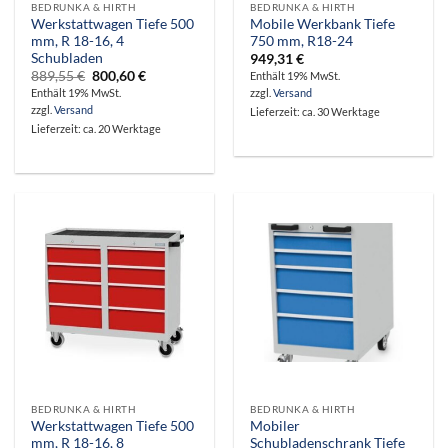
BEDRUNKA & HIRTH
BEDRUNKA & HIRTH
Werkstattwagen Tiefe 500
Mobile Werkbank Tiefe
mm, R 18-16, 4
750 mm, R18-24
Schubladen
949,31
€
Ursprünglicher
Aktueller
889,55
€
800,60
€
Enthält 19% MwSt.
Preis
Preis
Enthält 19% MwSt.
zzgl.
Versand
war:
ist:
zzgl.
Versand
Lieferzeit: ca. 30 Werktage
889,55 €
800,60 €.
Lieferzeit: ca. 20 Werktage
BEDRUNKA & HIRTH
BEDRUNKA & HIRTH
Werkstattwagen Tiefe 500
Mobiler
mm, R 18-16, 8
Schubladenschrank Tiefe