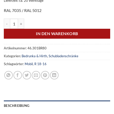
Lieferzeit: ca. 20 Werktage
RAL 7035 / RAL 5012
Mobiler Schubladenschrank Tiefe 500 mm, R 18-16, 4 Schubladen Me
IN DEN WARENKORB
Artikelnummer:
46.301BR80
Kategorien:
Bedrunka & Hirth
,
Schubladenschränke
Schlagwörter:
Mobil
,
R 18-16
BESCHREIBUNG