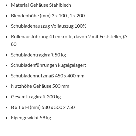
Material Gehäuse
Stahlblech
Blendenhöhe
(mm)
3 x 100 , 1 x 200
Schubladenauszug
Vollauszug 100%
Rollenausführung
4 Lenkrolle, davon 2 mit Feststeller, Ø
80
Schubladentragkraft
50 kg
Schubladenführungen
kugelgelagert
Schubladennutzmaß
450 x 400 mm
Nutzhöhe Gehäuse
500 mm
Gesamttragkraft
300 kg
B x T x H (mm)
530 x 500 x 750
Eigengewicht
58 kg