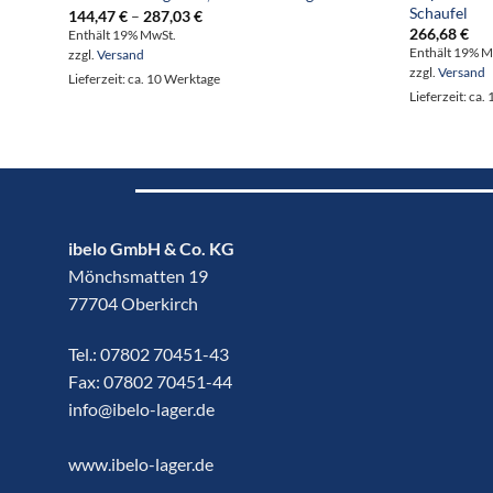
Schaufel
Preisspanne:
144,47
€
–
287,03
€
144,47 €
266,68
€
Enthält 19% MwSt.
bis
Enthält 19% M
zzgl.
Versand
287,03 €
zzgl.
Versand
Lieferzeit: ca. 10 Werktage
Lieferzeit: ca
ibelo GmbH & Co. KG
Mönchsmatten 19
77704 Oberkirch
Tel.:
07802 70451-43
Fax: 07802 70451-44
info@ibelo-lager.de
www.ibelo-lager.de