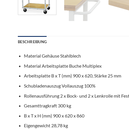
BESCHREIBUNG
Material Gehäuse
Stahlblech
Material Arbeitsplatte
Buche Multiplex
Arbeitsplatte B x T (mm)
900 x 620, Stärke 25 mm
Schubladenauszug
Vollauszug 100%
Rollenausführung
2 x Bock- und 2 x Lenkrolle mit Fes
Gesamttragkraft
300 kg
B x T x H (mm)
900 x 620 x 860
Eigengewicht
28,78 kg