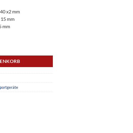
 40 x2 mm
x 15 mm
15 mm
2x Holzfachboden Menge
RENKORB
portgeräte