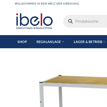
Zum
WILLKOMMEN IN DER WELT DER ORDNUNG
Inhalt
springen
Products
search
SHOP
REGALANLAGE
LAGER & BETRIEB