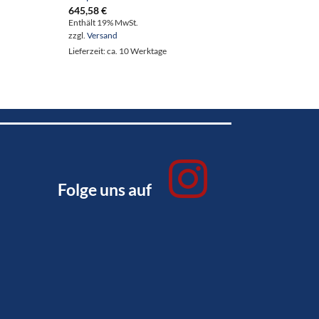
Rohrsc
645,58
€
192,7
Enthält 19% MwSt.
Enthält
zzgl.
Versand
zzgl.
Ve
Lieferzeit: ca. 10 Werktage
Lieferze
Folge uns auf