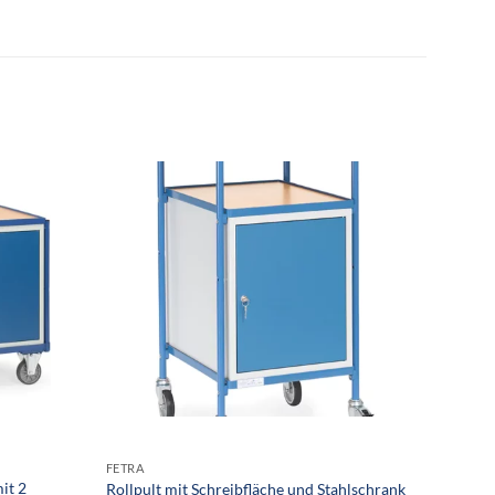
FETRA
FETRA
it 2
Kunsts
Rollpult mit Schreibfläche und Stahlschrank