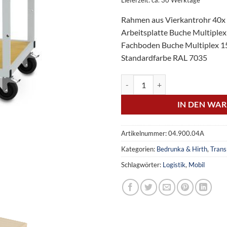
Lieferzeit: ca. 30 Werktage
Rahmen aus Vierkantrohr 40x
Arbeitsplatte Buche Multiple
Fachboden Buche Multiplex 
Standardfarbe RAL 7035
Transportwagen Breite 900 mm, 
IN DEN WA
Artikelnummer:
04.900.04A
Kategorien:
Bedrunka & Hirth
,
Trans
Schlagwörter:
Logistik
,
Mobil