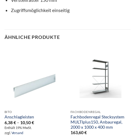
Zugriffsmöglichkeit einseitig
ÄHNLICHE PRODUKTE
BITO
FACHBODENREGAL
Fachbodenregal Stecksystem
Anschlagleisten
MULTIplus150, Anbauregal,
Preisspanne:
6,38
€
–
10,50
€
6,38 €
2000 x 1000 x 400 mm
Enthält 19% MwSt.
bis
163,60
€
zzgl.
Versand
10,50 €