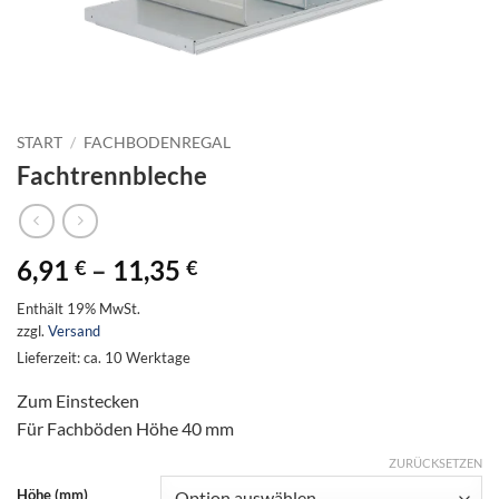
START
/
FACHBODENREGAL
Fachtrennbleche
Preisspanne:
6,91
–
11,35
€
€
6,91 €
Enthält 19% MwSt.
bis
zzgl.
Versand
11,35 €
Lieferzeit: ca. 10 Werktage
Zum Einstecken
Für Fachböden Höhe 40 mm
ZURÜCKSETZEN
Höhe (mm)