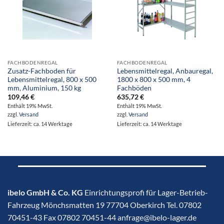
FACHBODENREGAL
FACHBODENREGAL
Zusatz-Fachboden für
Lebensmittelregal, Anbauregal,
Lebensmittelregal, 800 x 500
1800 x 800 x 500 mm, 4
mm, Aluminium, 150 kg
Fachböden
109,46
€
635,72
€
Enthält 19% MwSt.
Enthält 19% MwSt.
zzgl.
Versand
zzgl.
Versand
Lieferzeit: ca. 14 Werktage
Lieferzeit: ca. 14 Werktage
ibelo GmbH & Co. KG
Einrichtungsprofi für Lager-Betrieb-
Fahrzeug Mönchsmatten 19 77704 Oberkirch Tel. 07802
70451-43 Fax 07802 70451-44 anfrage@ibelo-lager.de