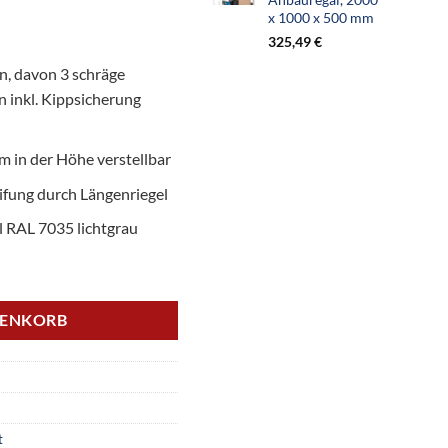
x 1000 x 500 mm
325,49
€
, davon 3 schräge
n inkl. Kippsicherung
 in der Höhe verstellbar
eifung durch Längenriegel
l RAL 7035 lichtgrau
 Grundregal, 2000 x 1000 x 500 mm Menge
RENKORB
t