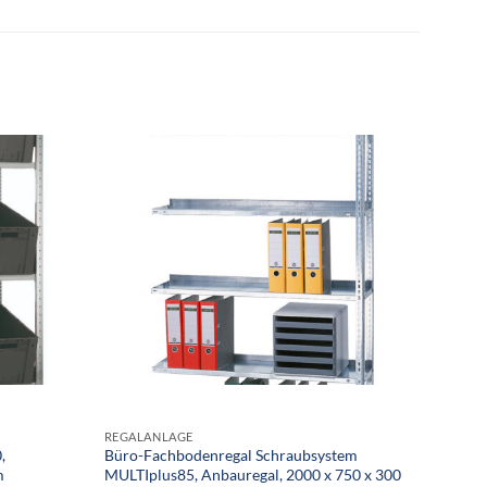
REGALANLAGE
REGAL
,
Büro-Fachbodenregal Schraubsystem
Schräg
m
MULTIplus85, Anbauregal, 2000 x 750 x 300
Anbaur