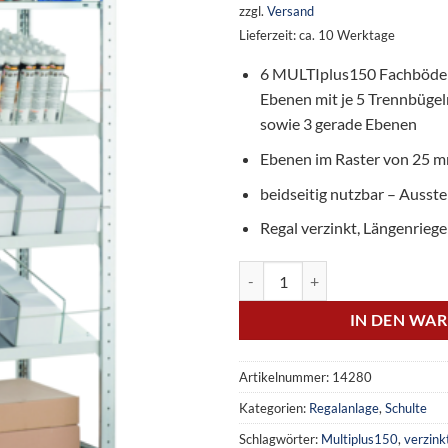
zzgl.
Versand
Lieferzeit: ca. 10 Werktage
6 MULTIplus150 Fachböden
Ebenen mit je 5 Trennbügel
sowie 3 gerade Ebenen
Ebenen im Raster von 25 mm
beidseitig nutzbar – Ausst
Regal verzinkt, Längenriege
Kombibodenregal MULTIplus150,
IN DEN WA
Artikelnummer:
14280
Kategorien:
Regalanlage
,
Schulte
Schlagwörter:
Multiplus150
,
verzink