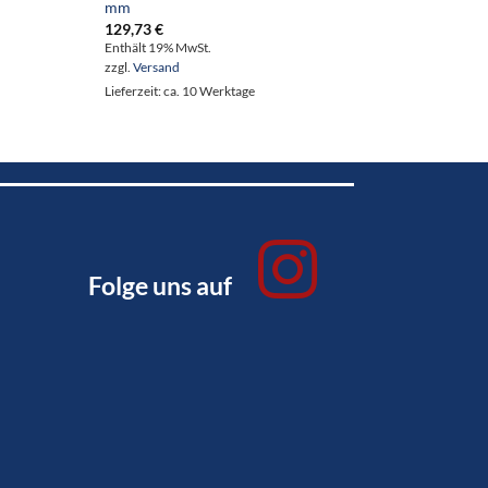
mm
197,4
129,73
€
Enthält
Enthält 19% MwSt.
zzgl.
Ve
zzgl.
Versand
Lieferze
Lieferzeit: ca. 10 Werktage
Folge uns auf