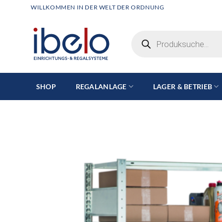
Zum
WILLKOMMEN IN DER WELT DER ORDNUNG
Inhalt
springen
Products
search
SHOP
REGALANLAGE
LAGER & BETRIEB