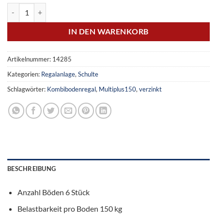
Kombibodenregal MULTIplus150, Anbauregal, 2000 x 1000 x 500 m
IN DEN WARENKORB
Artikelnummer:
14285
Kategorien:
Regalanlage
,
Schulte
Schlagwörter:
Kombibodenregal
,
Multiplus150
,
verzinkt
BESCHREIBUNG
Anzahl Böden 6 Stück
Belastbarkeit pro Boden 150 kg