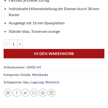
Fachlast je Ebene 320 kg
Individuelle Höheneinteilung der Ebenen durch 38 mm-
Raster
Ausgelegt mit 16 mm Spanplatten
Ständer blau, Traversen orange
Z1-Packtisch mit Lagerebene, 990 x 1536 x 773 mm Menge
IN DEN WARENKORB
Artikelnummer:
18000-A4
Kategorien:
Schulte
,
Werkbänke
Schlagwörter:
blau
,
Lagerung
,
Werktisch