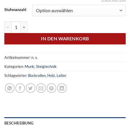
ZURÜCKSETZEN
Stufenanzahl
Stahl-Holz-Tritt mit Bockrollen Menge
IN DEN WARENKORB
Artikelnummer:
n. v.
Kategorien:
Munk
,
Steigtechnik
Schlagwörter:
Bockrollen
,
Holz
,
Leiter
BESCHREIBUNG