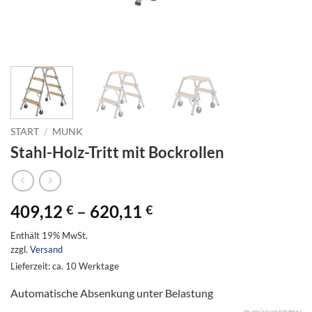
START
/
MUNK
Stahl-Holz-Tritt mit Bockrollen
Preisspanne:
409,12
–
620,11
€
€
409,12 €
Enthält 19% MwSt.
bis
zzgl.
Versand
620,11 €
Lieferzeit: ca. 10 Werktage
Automatische Absenkung unter Belastung