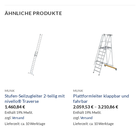
ÄHNLICHE PRODUKTE
MUNK
MUNK
Stufen-Seilzugleiter 2-teilig mit
Plattformleiter klappbar und
nivello® Traverse
fahrbar
Preisspann
1.460,84
€
2.059,53
€
–
3.210,86
€
2.059,53 €
Enthält 19% MwSt.
Enthält 19% MwSt.
bis
zzgl.
Versand
zzgl.
Versand
3.210,86 €
Lieferzeit: ca. 10 Werktage
Lieferzeit: ca. 10 Werktage