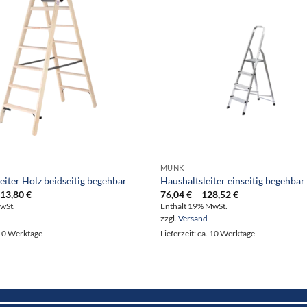
MUNK
eiter Holz beidseitig begehbar
Haushaltsleiter einseitig begehbar
Preisspanne:
Preisspanne:
13,80
€
76,04
€
–
128,52
€
147,80 €
76,04 €
wSt.
Enthält 19% MwSt.
bis
bis
zzgl.
Versand
313,80 €
128,52 €
. 10 Werktage
Lieferzeit: ca. 10 Werktage