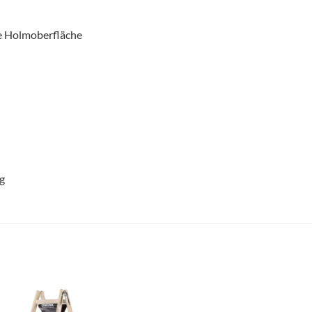
e Holmoberfläche
g