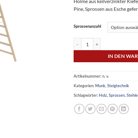
Holme aus keilverzinkter Kiefe
Pine, Sprossen aus Esche gefer
Sprossenanzahl
Sprossen-Stehleiter Holz Menge
IN DEN WA
Artikelnummer:
n. v.
Kategorien:
Munk
,
Steigtechnik
Schlagwörter:
Holz
,
Sprossen
,
Stehle