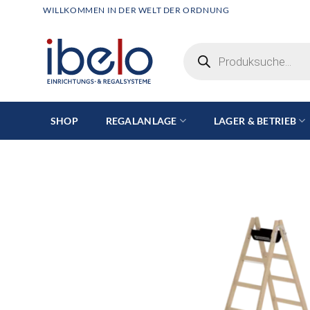
Zum
WILLKOMMEN IN DER WELT DER ORDNUNG
Inhalt
springen
Products
search
SHOP
REGALANLAGE
LAGER & BETRIEB