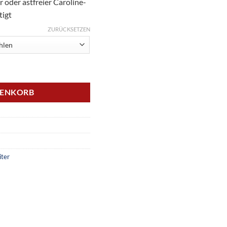
r oder astfreier Caroline-
tigt
ZURÜCKSETZEN
RENKORB
iter