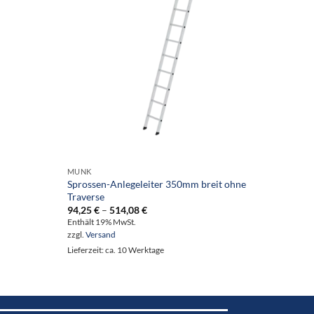
MUNK
MUNK
Sprossen-Anlegeleiter 350mm breit ohne
Stufen
Traverse
727,2
Preisspanne:
94,25
€
–
514,08
€
Enthält
94,25 €
Enthält 19% MwSt.
zzgl.
Ve
bis
zzgl.
Versand
514,08 €
Lieferze
Lieferzeit: ca. 10 Werktage