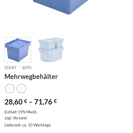
START
/
BITO
Mehrwegbehälter
Preisspanne:
28,60
–
71,76
€
€
28,60 €
Enthält 19% MwSt.
bis
zzgl.
Versand
71,76 €
Lieferzeit: ca. 10 Werktage