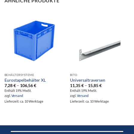
ÄHNLICHE PRODUKTE
BEHÄLTERSYSTEME
BITO
Eurostapelbehälter XL
Universaltraversen
Preisspanne:
Preisspanne:
7,28
€
–
106,56
€
11,35
€
–
15,85
€
7,28 €
11,35 €
Enthält 19% MwSt.
Enthält 19% MwSt.
bis
bis
zzgl.
Versand
zzgl.
Versand
106,56 €
15,85 €
Lieferzeit: ca. 10 Werktage
Lieferzeit: ca. 10 Werktage