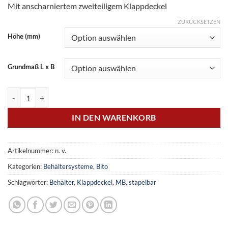
Mit anscharniertem zweiteiligem Klappdeckel
ZURÜCKSETZEN
Höhe (mm)
Grundmaß L x B
Mehrwegbehälter Menge
IN DEN WARENKORB
Artikelnummer:
n. v.
Kategorien:
Behältersysteme
,
Bito
Schlagwörter:
Behälter
,
Klappdeckel
,
MB
,
stapelbar