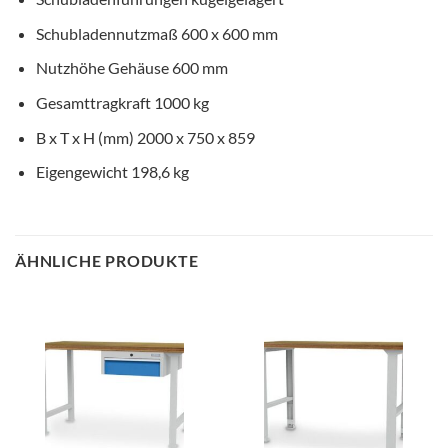
Schubladennutzmaß
600 x 600 mm
Nutzhöhe Gehäuse
600 mm
Gesamttragkraft
1000 kg
B x T x H (mm)
2000 x 750 x 859
Eigengewicht
198,6 kg
ÄHNLICHE PRODUKTE