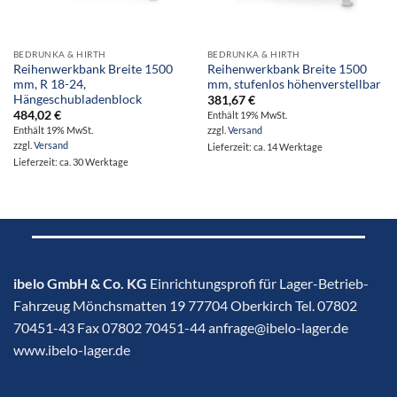
BEDRUNKA & HIRTH
BEDRUNKA & HIRTH
Reihenwerkbank Breite 1500
Reihenwerkbank Breite 1500
mm, R 18-24,
mm, stufenlos höhenverstellbar
Hängeschubladenblock
381,67
€
484,02
€
Enthält 19% MwSt.
Enthält 19% MwSt.
zzgl.
Versand
zzgl.
Versand
Lieferzeit: ca. 14 Werktage
Lieferzeit: ca. 30 Werktage
ibelo GmbH & Co. KG
Einrichtungsprofi für Lager-Betrieb-
Fahrzeug Mönchsmatten 19 77704 Oberkirch Tel. 07802
70451-43 Fax 07802 70451-44 anfrage@ibelo-lager.de
www.ibelo-lager.de