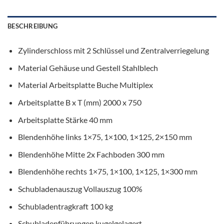
BESCHREIBUNG
Zylinderschloss mit 2 Schlüssel und Zentralverriegelung
Material Gehäuse und Gestell
Stahlblech
Material Arbeitsplatte
Buche Multiplex
Arbeitsplatte B x T (mm)
2000 x 750
Arbeitsplatte Stärke
40 mm
Blendenhöhe links
1×75, 1×100, 1×125, 2×150 mm
Blendenhöhe Mitte
2x Fachboden 300 mm
Blendenhöhe rechts
1×75, 1×100, 1×125, 1×300 mm
Schubladenauszug
Vollauszug 100%
Schubladentragkraft
100 kg
Schubladenführungen
kugelgelagert