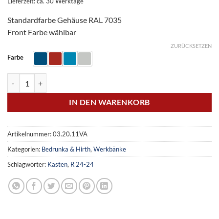
Lieferzeit: ca. 30 Werktage
Standardfarbe Gehäuse RAL 7035
Front Farbe wählbar
ZURÜCKSETZEN
Farbe
Kastenwerkbank Tiefe 750 mm, R 24-24, 9x Schublade Menge
IN DEN WARENKORB
Artikelnummer:
03.20.11VA
Kategorien:
Bedrunka & Hirth
,
Werkbänke
Schlagwörter:
Kasten
,
R 24-24