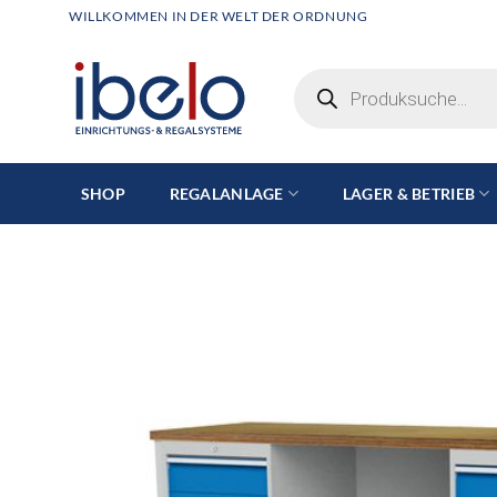
Zum
WILLKOMMEN IN DER WELT DER ORDNUNG
Inhalt
springen
Products
search
SHOP
REGALANLAGE
LAGER & BETRIEB