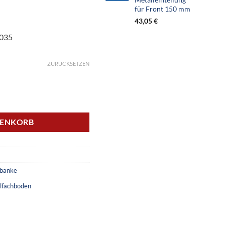
für Front 150 mm
43,05
€
7035
ZURÜCKSETZEN
R 18-24, 4 Schubladen, 1 Flügeltüre, 1 Stahlfachboden Menge
RENKORB
bänke
lfachboden