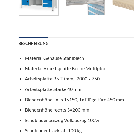
BESCHREIBUNG
Material Gehäuse
Stahlblech
Material Arbeitsplatte
Buche Multiplex
Arbeitsplatte B x T (mm)
2000 x 750
Arbeitsplatte Stärke
40 mm
Blendenhöhe links
1×150, 1x Flügeltüre 450 mm
Blendenhöhe rechts
3×200 mm
Schubladenauszug
Vollauszug 100%
Schubladentragkraft
100 kg