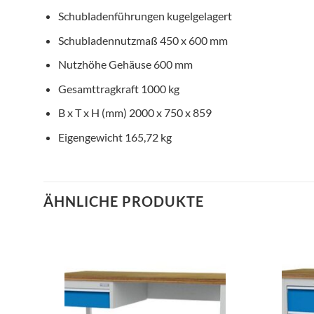
Schubladenführungen
kugelgelagert
Schubladennutzmaß
450 x 600 mm
Nutzhöhe Gehäuse
600 mm
Gesamttragkraft
1000 kg
B x T x H (mm)
2000 x 750 x 859
Eigengewicht
165,72 kg
ÄHNLICHE PRODUKTE