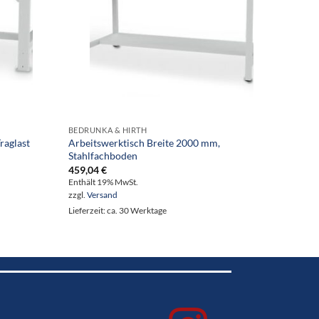
BEDRUNKA & HIRTH
BEDRUN
raglast
Arbeitswerktisch Breite 2000 mm,
Kasten
Stahlfachboden
1.085
459,04
€
Enthält
Enthält 19% MwSt.
zzgl.
Ve
zzgl.
Versand
Lieferze
Lieferzeit: ca. 30 Werktage