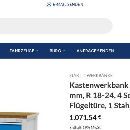
E-MAIL SENDEN
FAHRZEUGE
BÜRO
ANFRAGE SENDEN
START
/
WERKBÄNKE
Kastenwerkbank 
mm, R 18-24, 4 S
Flügeltüre, 1 Sta
1.071,54
€
Enthält 19% MwSt.