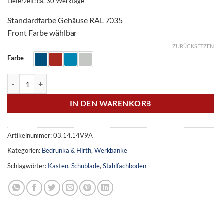
Lieferzeit: ca. 30 Werktage
Standardfarbe Gehäuse RAL 7035
Front Farbe wählbar
ZURÜCKSETZEN
Farbe
Kastenwerkbank Breite 1500 mm, R 18-24, 3 Schubladen, 1 Stahlfac
IN DEN WARENKORB
Artikelnummer:
03.14.14V9A
Kategorien:
Bedrunka & Hirth
,
Werkbänke
Schlagwörter:
Kasten
,
Schublade
,
Stahlfachboden