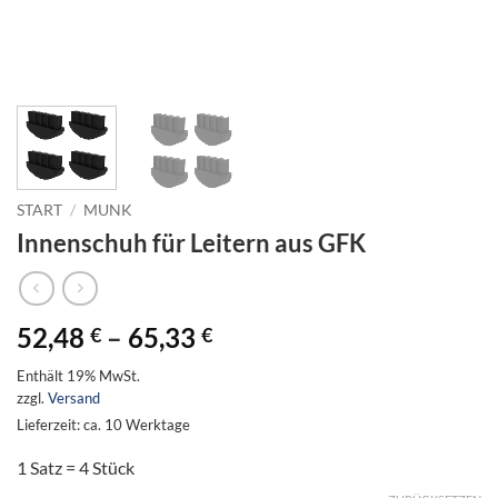
START
/
MUNK
Innenschuh für Leitern aus GFK
Preisspanne:
52,48
–
65,33
€
€
52,48 €
Enthält 19% MwSt.
bis
zzgl.
Versand
65,33 €
Lieferzeit: ca. 10 Werktage
1 Satz = 4 Stück