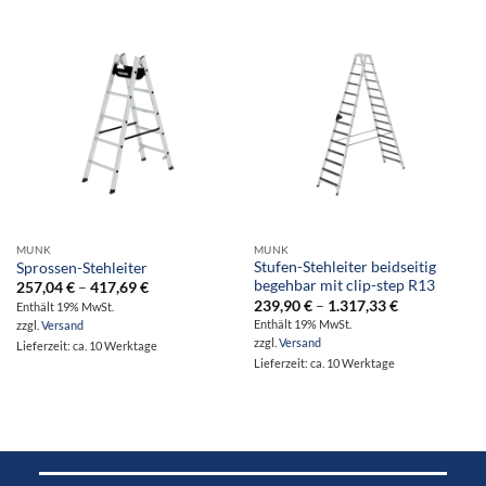
MUNK
MUNK
Stufen-Stehleiter beidseitig
Sprossen-Stehleiter
begehbar mit clip-step R13
Preisspanne:
257,04
€
–
417,69
€
257,04 €
Preisspanne:
239,90
€
–
1.317,33
€
Enthält 19% MwSt.
bis
239,90 €
Enthält 19% MwSt.
zzgl.
Versand
417,69 €
bis
zzgl.
Versand
1.317,33 €
Lieferzeit: ca. 10 Werktage
Lieferzeit: ca. 10 Werktage