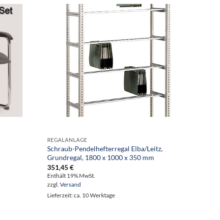
REGALANLAGE
REGAL
Schraub-Pendelhefterregal Elba/Leitz,
Steck-
Grundregal, 1800 x 1000 x 350 mm
Grundr
351,45
€
412,4
Enthält 19% MwSt.
Enthält
zzgl.
Versand
zzgl.
Ve
Lieferzeit: ca. 10 Werktage
Lieferze