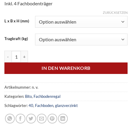
Inkl. 4 Fachbodenträger
ZURÜCKSETZEN
L x B x H (mm)
Tragkraft (kg)
Fachböden 40 / Länge 1300 mm Menge
IN DEN WARENKORB
Artikelnummer:
n. v.
Kategorien:
Bito
,
Fachbodenregal
Schlagwörter:
40
,
Fachboden
,
glanzverzinkt