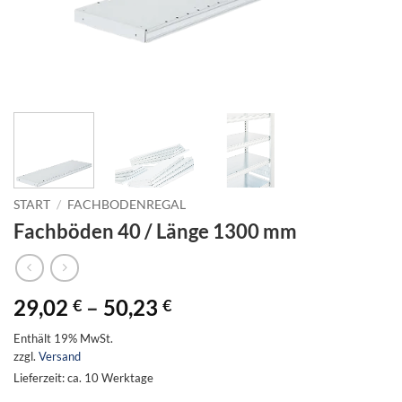
START
/
FACHBODENREGAL
Fachböden 40 / Länge 1300 mm
Preisspanne:
29,02
–
50,23
€
€
29,02 €
Enthält 19% MwSt.
bis
zzgl.
Versand
50,23 €
Lieferzeit: ca. 10 Werktage