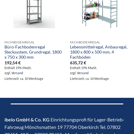
FACHBODENREGAL
FACHBODENREGAL
Büro-Fachbodenregal
Lebensmittelregal, Anbauregal,
Stecksystem, Grundregal, 1800
1800 x 800 x 500 mm, 4
x 750 x 300 mm
Fachböden
192,54
€
635,72
€
Enthält 19% MwSt.
Enthält 19% MwSt.
zzgl.
Versand
zzgl.
Versand
Lieferzeit: ca. 10 Werktage
Lieferzeit: ca. 14 Werktage
ibelo GmbH & Co. KG
Einrichtungsprofi für Lager-Betrieb-
Fahrzeug Mönchsmatten 19 77704 Oberkirch Tel. 07802