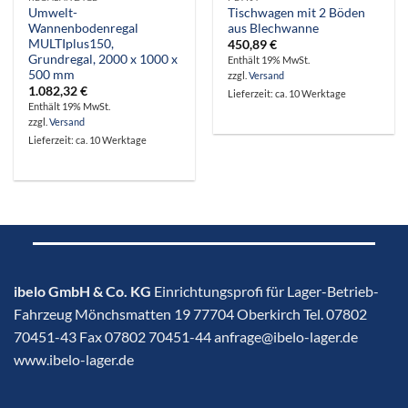
Umwelt-
Tischwagen mit 2 Böden
Wannenbodenregal
aus Blechwanne
MULTIplus150,
450,89
€
Grundregal, 2000 x 1000 x
Enthält 19% MwSt.
500 mm
zzgl.
Versand
1.082,32
€
Lieferzeit: ca. 10 Werktage
Enthält 19% MwSt.
zzgl.
Versand
Lieferzeit: ca. 10 Werktage
ibelo GmbH & Co. KG
Einrichtungsprofi für Lager-Betrieb-
Fahrzeug Mönchsmatten 19 77704 Oberkirch Tel. 07802
70451-43 Fax 07802 70451-44 anfrage@ibelo-lager.de
www.ibelo-lager.de