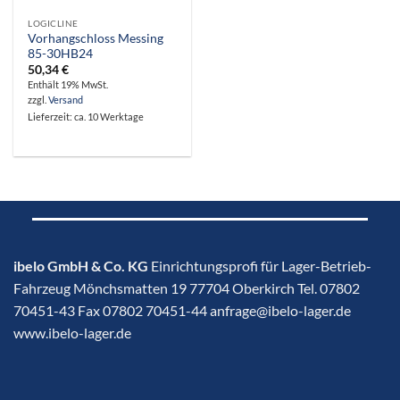
LOGICLINE
Vorhangschloss Messing
85-30HB24
50,34
€
Enthält 19% MwSt.
zzgl.
Versand
Lieferzeit: ca. 10 Werktage
ibelo GmbH & Co. KG
Einrichtungsprofi für Lager-Betrieb-
Fahrzeug Mönchsmatten 19 77704 Oberkirch Tel. 07802
70451-43 Fax 07802 70451-44 anfrage@ibelo-lager.de
www.ibelo-lager.de