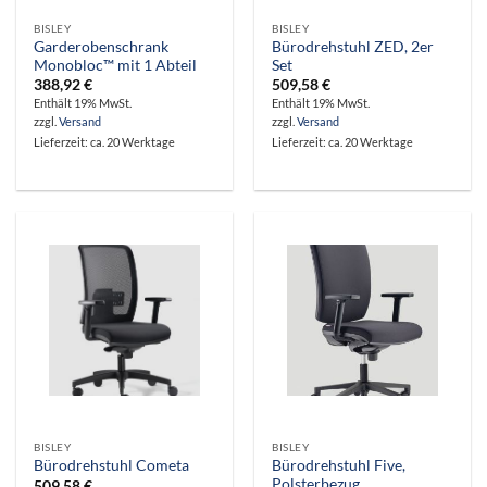
BISLEY
BISLEY
Garderobenschrank
Bürodrehstuhl ZED, 2er
Monobloc™ mit 1 Abteil
Set
388,92
€
509,58
€
Enthält 19% MwSt.
Enthält 19% MwSt.
zzgl.
Versand
zzgl.
Versand
Lieferzeit: ca. 20 Werktage
Lieferzeit: ca. 20 Werktage
BISLEY
BISLEY
Bürodrehstuhl Five,
Bürodrehstuhl Cometa
Polsterbezug
509,58
€