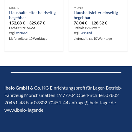
MUNK
MUNK
Haushaltsleiter beidseitig
Haushaltsleiter einseitig
begehbar
begehbar
Preisspanne:
Preisspanne:
152,08
€
–
329,87
€
76,04
€
–
128,52
€
152,08 €
76,04 €
Enthält 19% MwSt.
Enthält 19% MwSt.
bis
bis
zzgl.
Versand
zzgl.
Versand
329,87 €
128,52 €
Lieferzeit: ca. 10 Werktage
Lieferzeit: ca. 10 Werktage
ibelo GmbH & Co. KG
Einrichtungsprofi für Lager-Betrieb-
Fahrzeug Mönchsmatten 19 77704 Oberkirch Tel. 07802
70451-43 Fax 07802 70451-44 anfrage@ibelo-lager.de
www.ibelo-lager.de