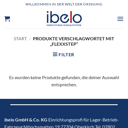
Zum
WILLKOMMEN IN DER WELT DER ORDNUNG
Inhalt
springen
START
/
PRODUKTE VERSCHLAGWORTET MIT
„FLEXXSTEP“
FILTER
Es wurden keine Produkte gefunden, die deiner Auswahl
entsprechen.
ibelo GmbH & Co. KG
Einrichtungsprofi für Lager-Betrieb-
Fahrzeug Mönchsmatten 19 77704 Oberkirch Tel. 07802