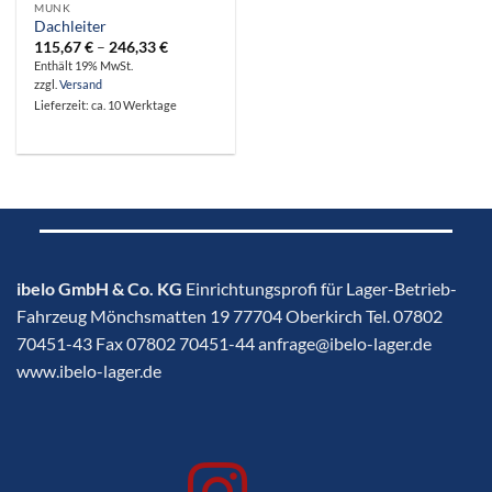
MUNK
Dachleiter
Preisspanne:
115,67
€
–
246,33
€
115,67 €
Enthält 19% MwSt.
bis
zzgl.
Versand
246,33 €
Lieferzeit: ca. 10 Werktage
ibelo GmbH & Co. KG
Einrichtungsprofi für Lager-Betrieb-
Fahrzeug Mönchsmatten 19 77704 Oberkirch Tel. 07802
70451-43 Fax 07802 70451-44 anfrage@ibelo-lager.de
www.ibelo-lager.de