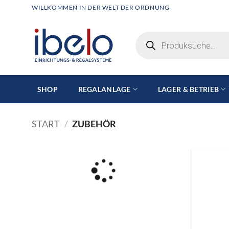
Zum
WILLKOMMEN IN DER WELT DER ORDNUNG
Inhalt
springen
Products
search
SHOP
REGALANLAGE
LAGER & BETRIEB
START
/
ZUBEHÖR