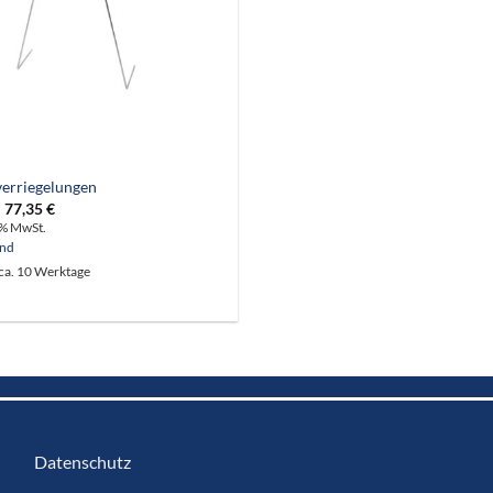
erriegelungen
Preisspanne:
–
77,35
€
49,98 €
9% MwSt.
bis
and
77,35 €
 ca. 10 Werktage
Datenschutz