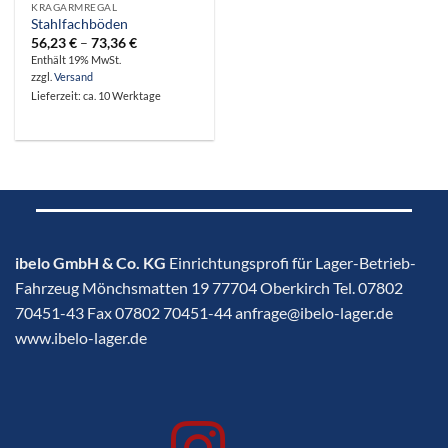
KRAGARMREGAL
Stahlfachböden
Preisspanne:
56,23
€
–
73,36
€
56,23 €
Enthält 19% MwSt.
bis
zzgl.
Versand
73,36 €
Lieferzeit: ca. 10 Werktage
ibelo GmbH & Co. KG
Einrichtungsprofi für Lager-Betrieb-
Fahrzeug Mönchsmatten 19 77704 Oberkirch Tel. 07802
70451-43 Fax 07802 70451-44 anfrage@ibelo-lager.de
www.ibelo-lager.de